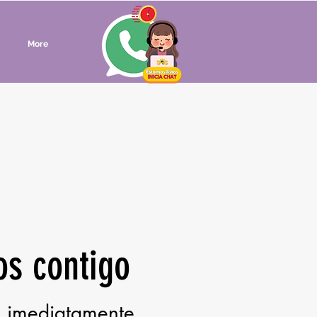
More
s contigo
o imediatamente