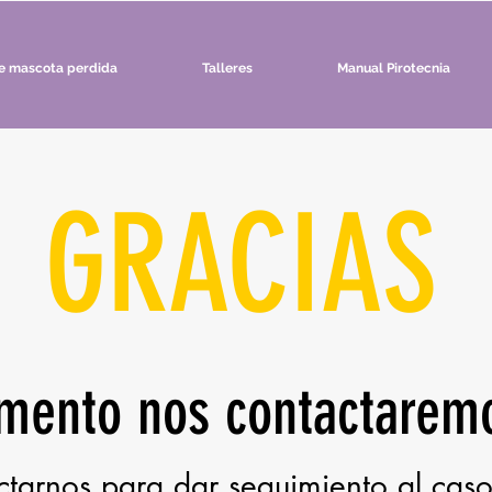
e mascota perdida
Talleres
Manual Pirotecnia
GRACIAS
mento nos contactaremo
tarnos para dar seguimiento al cas