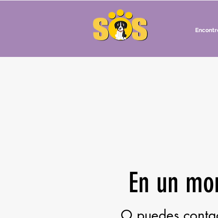
Encontr
En un mo
O puedes contac