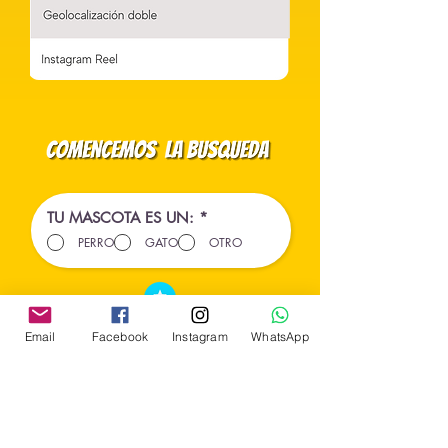
O
TU MASCOTA ES UN:
*
b
PERRO
GATO
OTRO
l
i
g
a
t
o
r
Email
Facebook
Instagram
WhatsApp
i
o